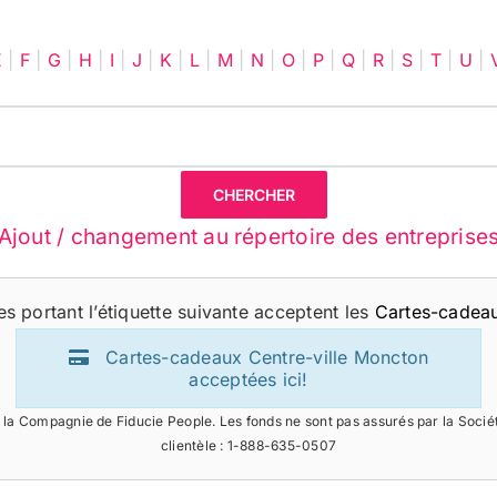
E
|
F
|
G
|
H
|
I
|
J
|
K
|
L
|
M
|
N
|
O
|
P
|
Q
|
R
|
S
|
T
|
U
|
Ajout / changement au répertoire des entreprise
s portant l’étiquette suivante acceptent les
Cartes-cadeau
Cartes-cadeaux Centre-ville Moncton
acceptées ici!
la Compagnie de Fiducie People. Les fonds ne sont pas assurés par la Soci
clientèle : 1-888-635-0507