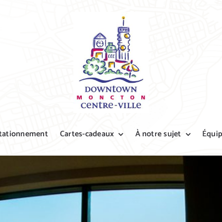
tationnement
Cartes-cadeaux
À notre sujet
Équi