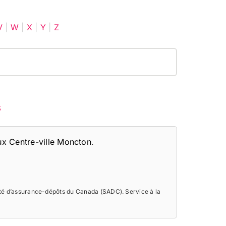
V
|
W
|
X
|
Y
|
Z
s
x Centre-ville Moncton
.
été d’assurance-dépôts du Canada (SADC). Service à la