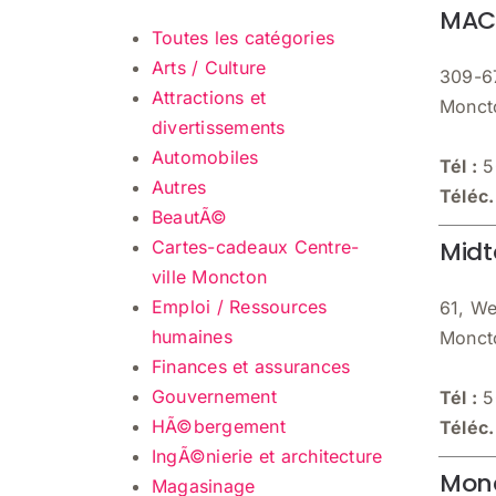
MACC
Toutes les catégories
Arts / Culture
309-6
Attractions et
Monct
divertissements
Automobiles
Tél :
5
Autres
Téléc.
BeautÃ©
Mid
Cartes-cadeaux Centre-
ville Moncton
Emploi / Ressources
61, W
humaines
Monct
Finances et assurances
Gouvernement
Tél :
5
HÃ©bergement
Téléc.
IngÃ©nierie et architecture
Monc
Magasinage