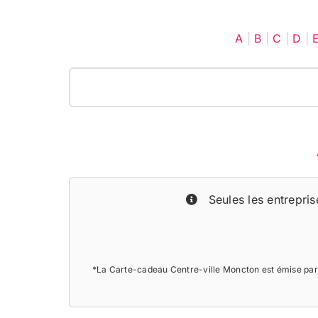
A
|
B
|
C
|
D
|
Seules les entreprise
*La Carte-cadeau Centre-ville Moncton est émise par 