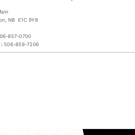
Main
on, NB E1C 9Y8
06-857-0700
 :
506-859-7206