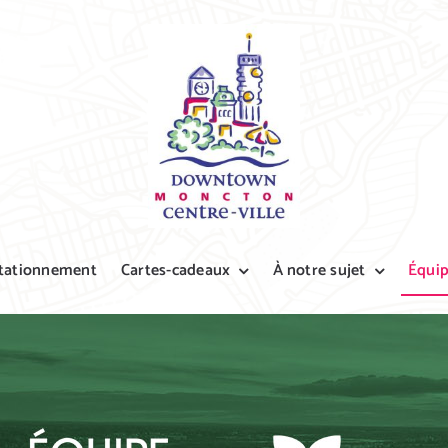
tationnement
Cartes-cadeaux
À notre sujet
Équi