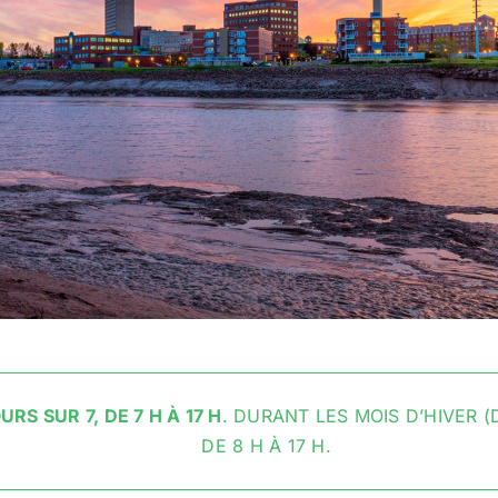
URS SUR 7, DE 7 H À 17 H
. DURANT LES MOIS D’HIVER 
DE 8 H À 17 H.