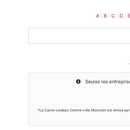
A
|
B
|
C
|
D
|
Seules les entreprise
*La Carte-cadeau Centre-ville Moncton est émise par 