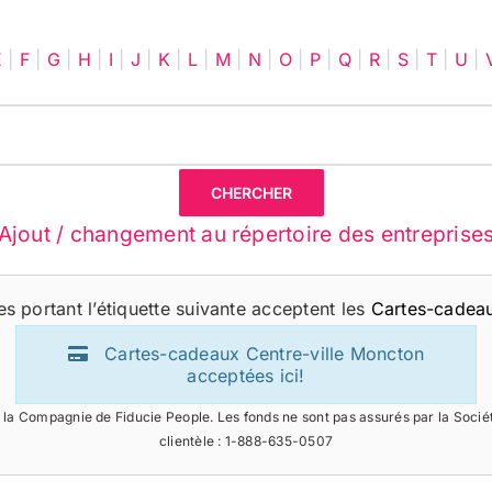
E
|
F
|
G
|
H
|
I
|
J
|
K
|
L
|
M
|
N
|
O
|
P
|
Q
|
R
|
S
|
T
|
U
|
Ajout / changement au répertoire des entreprise
s portant l’étiquette suivante acceptent les
Cartes-cadeau
Cartes-cadeaux Centre-ville Moncton
acceptées ici!
la Compagnie de Fiducie People. Les fonds ne sont pas assurés par la Soci
clientèle : 1-888-635-0507