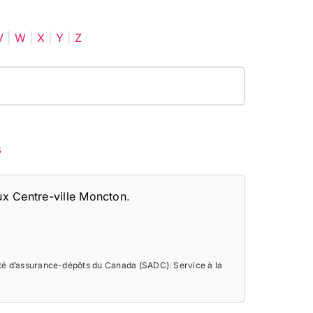
V
|
W
|
X
|
Y
|
Z
s
x Centre-ville Moncton
.
été d’assurance-dépôts du Canada (SADC). Service à la