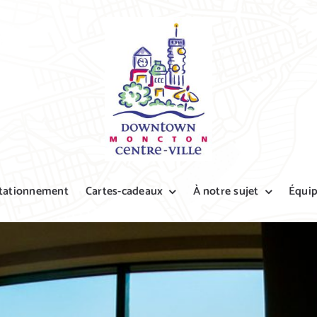
tationnement
Cartes-cadeaux
À notre sujet
Équi