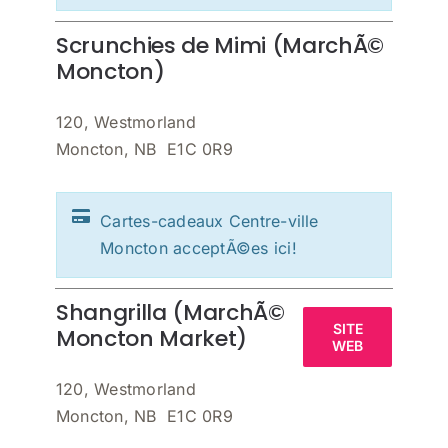
Scrunchies de Mimi (MarchÃ©
Moncton)
120, Westmorland
Moncton, NB E1C 0R9
Cartes-cadeaux Centre-ville
Moncton acceptÃ©es ici!
Shangrilla (MarchÃ©
SITE
Moncton Market)
WEB
120, Westmorland
Moncton, NB E1C 0R9