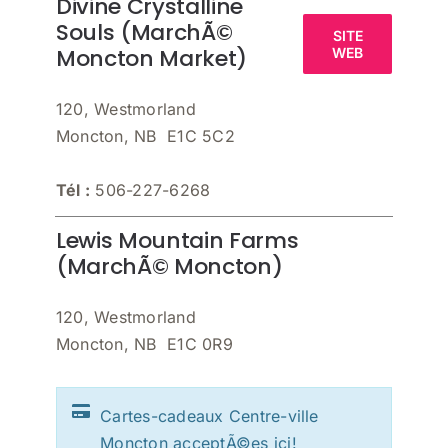
Divine Crystalline
Souls (MarchÃ©
SITE
Moncton Market)
WEB
120, Westmorland
Moncton, NB E1C 5C2
Tél :
506-227-6268
Lewis Mountain Farms
(MarchÃ© Moncton)
120, Westmorland
Moncton, NB E1C 0R9
Cartes-cadeaux Centre-ville
Moncton acceptÃ©es ici!