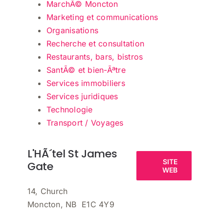
MarchÃ© Moncton
Marketing et communications
Organisations
Recherche et consultation
Restaurants, bars, bistros
SantÃ© et bien-Ãªtre
Services immobiliers
Services juridiques
Technologie
Transport / Voyages
L'HÃ´tel St James
SITE
Gate
WEB
14, Church
Moncton, NB E1C 4Y9