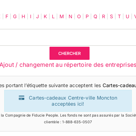
E
|
F
|
G
|
H
|
I
|
J
|
K
|
L
|
M
|
N
|
O
|
P
|
Q
|
R
|
S
|
T
|
U
|
Ajout / changement au répertoire des entreprise
s portant l’étiquette suivante acceptent les
Cartes-cadeau
Cartes-cadeaux Centre-ville Moncton
acceptées ici!
la Compagnie de Fiducie People. Les fonds ne sont pas assurés par la Soci
clientèle : 1-888-635-0507