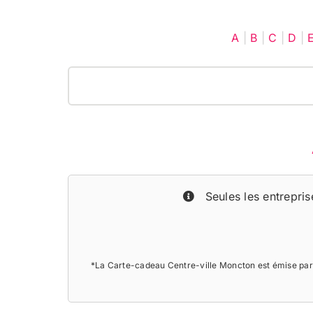
A
|
B
|
C
|
D
|
Seules les entreprise
*La Carte-cadeau Centre-ville Moncton est émise par 