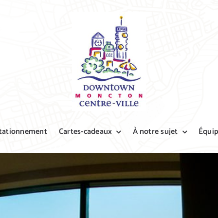
tationnement
Cartes-cadeaux
À notre sujet
Équi