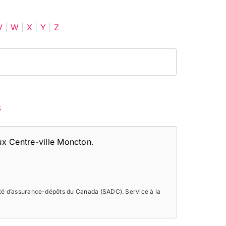
V
|
W
|
X
|
Y
|
Z
s
x Centre-ville Moncton
.
été d’assurance-dépôts du Canada (SADC). Service à la