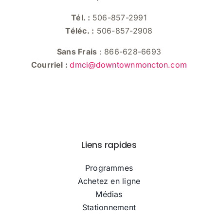
la
Tél. :
506-857-2991
page
Téléc. :
506-857-2908
du
produit
Sans Frais
: 866-628-6693
Courriel :
dmci@downtownmoncton.com
Liens rapides
Programmes
Achetez en ligne
Médias
Stationnement