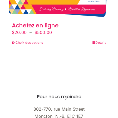
Achetez en ligne
Plage
$
20.00
–
$
500.00
de
Choix des options
Ce
Details
prix :
produit
$20.00
a
à
plusieurs
$500.00
variations.
Les
options
peuvent
Pour nous rejoindre
être
choisies
802-770, rue Main Street
sur
Moncton, N.-B. E1C 1E7