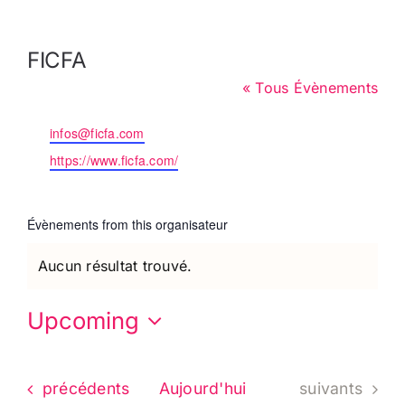
Cart
FICFA
« Tous Évènements
Email
infos@ficfa.com
Website
https://www.ficfa.com/
Évènements from this organisateur
Aucun résultat trouvé.
Notice
Upcoming
Choisir
la
Évènements
Évènements
précédents
Aujourd'hui
suivants
date.